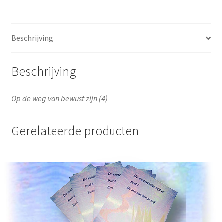
bewust
zijn
(4)
Beschrijving
aantal
Beschrijving
Op de weg van bewust zijn (4)
Gerelateerde producten