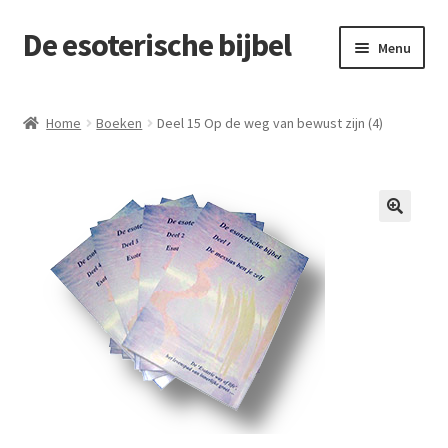
De esoterische bijbel
Ga
Ga
Menu
door
naar
naar
de
Home
navigatie
inhoud
Home
Boeken
Deel 15 Op de weg van bewust zijn (4)
Cart
Checkout
Contact
De esoteric way of life
Levenslessen
My account