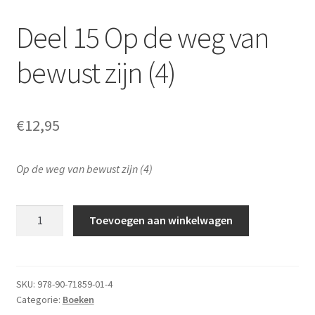
Over de auteur
Deel 15 Op de weg van
bewust zijn (4)
€
12,95
Op de weg van bewust zijn (4)
Deel
Toevoegen aan winkelwagen
15
Op
de
weg
SKU:
978-90-71859-01-4
Categorie:
Boeken
van