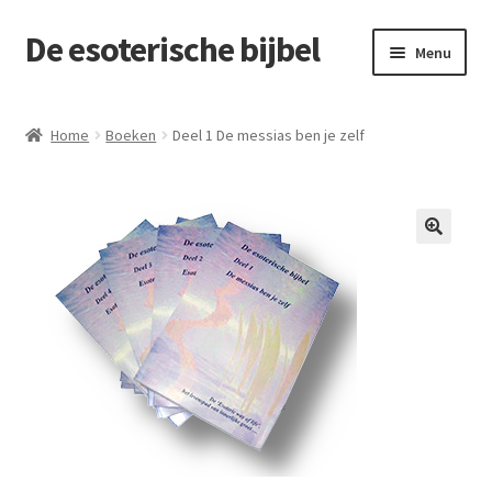
De esoterische bijbel
Menu
Home
Home
Boeken
Deel 1 De messias ben je zelf
Cart
Checkout
Contact
De esoteric way of life
Levenslessen
My account