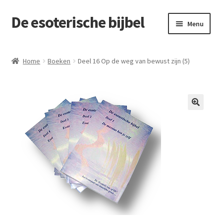
De esoterische bijbel
Ga
Ga
Menu
door
naar
naar
de
Home
navigatie
inhoud
Home
Boeken
Deel 16 Op de weg van bewust zijn (5)
Cart
Checkout
Contact
De esoteric way of life
Levenslessen
My account