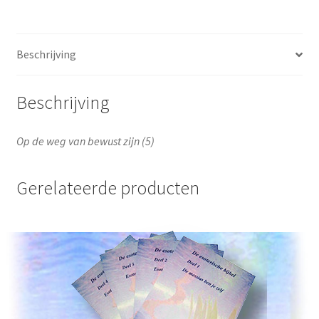
bewust
zijn
(5)
Beschrijving
aantal
Beschrijving
Op de weg van bewust zijn (5)
Gerelateerde producten