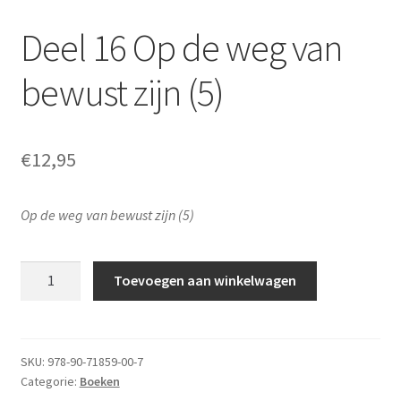
Over de auteur
Deel 16 Op de weg van
bewust zijn (5)
€
12,95
Op de weg van bewust zijn (5)
Deel
Toevoegen aan winkelwagen
16
Op
de
weg
SKU:
978-90-71859-00-7
Categorie:
Boeken
van